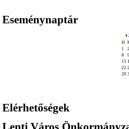
Eseménynaptár
H
1
8
15
22
29
Elérhetőségek
Lenti Város Önkormányz