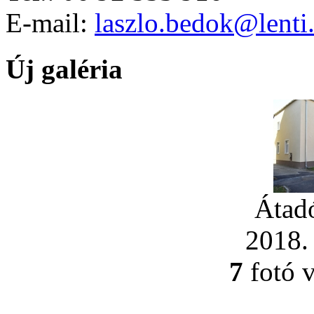
E-mail:
laszlo.bedok@lenti
Új galéria
Átad
2018.
7
fotó 